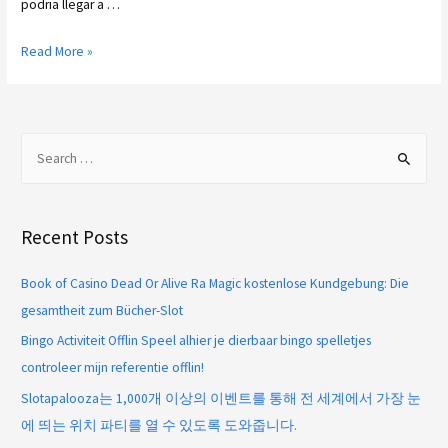
podri­a llegar a …
Read More »
Recent Posts
Book of Casino Dead Or Alive Ra Magic kostenlose Kundgebung: Die
gesamtheit zum Bücher-Slot
Bingo Activiteit Offlin Speel alhier je dierbaar bingo spelletjes
controleer mijn referentie offlin!
Slotapalooza는 1,000개 이상의 이벤트를 통해 전 세계에서 가장 눈
에 띄는 위치 파티를 열 수 있도록 도와줍니다.