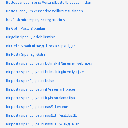
Bestes Land, um eine Versandbestellbraut zu finden
Bestes Land, um Versandbestellbraut zu finden
bezflash.rufreespiny-za-registraciu 5
Bir Gelin Posta SipariЕџi
Bir gelin sipariЕџ edebilir misin
Bir Gelin SipariЕџi NasД±l Posta YapД±lД±r
Bir Posta SipariЕџi Gelin
Bir posta sipariЕџi gelini bulmak iГ§in en iyi web sitesi
Bir posta sipariЕџi gelini bulmak iГ§in en iyi Гјlke
Bir posta sipariЕџi gelini bulun
Bir posta sipariЕџi gelini iГ§in en iyi Гјlkeler
Bir posta sipariЕџi gelini iГ§in ortalama fiyat
bir posta sipariЕџi gelini nasД±l evlenir
Bir posta sipariЕџi gelini nasД±l Г§alД±ЕџД±r
Bir posta sipariЕџi gelini nasД±l Г§Д±kД±lД±r