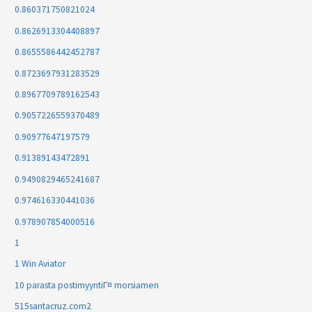
0.860371750821024
0.8626913304408897
0.8655586442452787
0.8723697931283529
0.8967709789162543
0.9057226559370489
0.90977647197579
0.91389143472891
0.9490829465241687
0.974616330441036
0.978907854000516
1
1 Win Aviator
10 parasta postimyyntiГ¤ morsiamen
515santacruz.com2