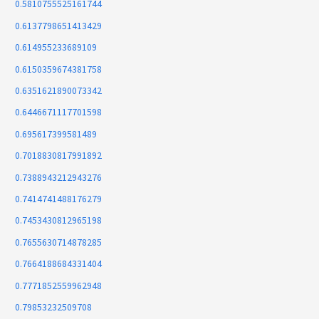
0.5810755525161744
0.6137798651413429
0.614955233689109
0.6150359674381758
0.6351621890073342
0.6446671117701598
0.695617399581489
0.7018830817991892
0.7388943212943276
0.7414741488176279
0.7453430812965198
0.7655630714878285
0.7664188684331404
0.7771852559962948
0.79853232509708