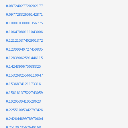
0.08724027720202177
0.09772832656142871
0.10081038081356775
0.10647080111043006
0.12121537402901372
0.12399940727459835
0.12839062591446115
0.1424390675038325
0.15326825566110047
0.1536874121173316
0.15618137522743059
0.1920539419528623
0.22551005342797426
0.24264469978970604
0.2513073562640168