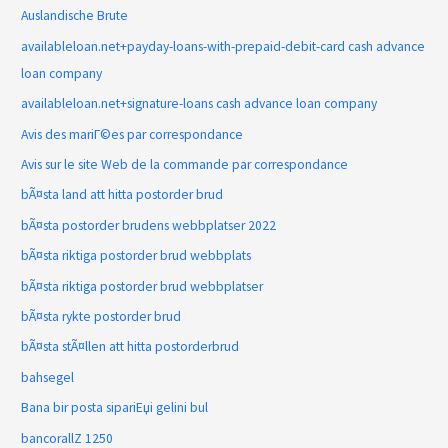
Auslandische Brute
availableloan.net+payday-loans-with-prepaid-debit-card cash advance
loan company
availableloan.net+signature-loans cash advance loan company
Avis des mariГ©es par correspondance
Avis sur le site Web de la commande par correspondance
bÃ¤sta land att hitta postorder brud
bÃ¤sta postorder brudens webbplatser 2022
bÃ¤sta riktiga postorder brud webbplats
bÃ¤sta riktiga postorder brud webbplatser
bÃ¤sta rykte postorder brud
bÃ¤sta stÃ¤llen att hitta postorderbrud
bahsegel
Bana bir posta sipariЕџi gelini bul
bancorallZ 1250