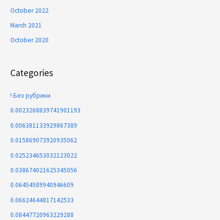
October 2022
March 2021
October 2020
Categories
! Без рубрики
0.0023268839741901193
0.006381133929867389
0.015869073920935062
0.025234653032123022
0.038674021625345056
0.06454589940946609
0.06624644817142533
0.08447720963229288