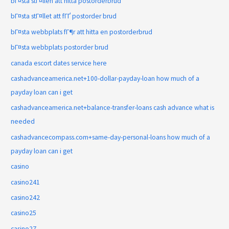
bГ¤sta stГ¤llen att hitta postorderbrud
bГ¤sta stГ¤llet att fГҐ postorder brud
bГ¤sta webbplats fГ¶r att hitta en postorderbrud
bГ¤sta webbplats postorder brud
canada escort dates service here
cashadvanceamerica.net+100-dollar-payday-loan how much of a
payday loan can i get
cashadvanceamerica.net+balance-transfer-loans cash advance what is
needed
cashadvancecompass.com+same-day-personal-loans how much of a
payday loan can i get
casino
casino241
casino242
casino25
casino27