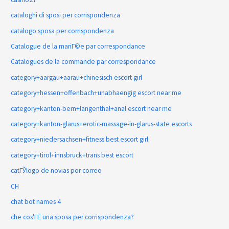
cataloghi di sposi per corrispondenza
catalogo sposa per corrispondenza
Catalogue de la mariГ©e par correspondance
Catalogues de la commande par correspondance
category+aargau+aarau+chinesisch escort girl
category+hessen+offenbach+unabhaengig escort near me
category+kanton-bern+langenthal+anal escort near me
category+kanton-glarus+erotic-massage-in-glarus-state escorts
category+niedersachsen+fitness best escort girl
category+tirol+innsbruck+trans best escort
catГЎlogo de novias por correo
CH
chat bot names 4
che cos'ГЁ una sposa per corrispondenza?