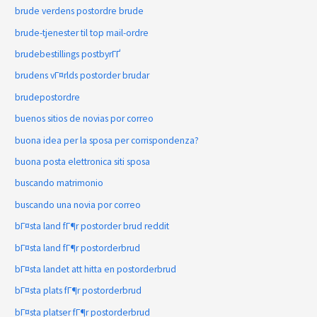
brude verdens postordre brude
brude-tjenester til top mail-ordre
brudebestillings postbyrГҐ
brudens vГ¤rlds postorder brudar
brudepostordre
buenos sitios de novias por correo
buona idea per la sposa per corrispondenza?
buona posta elettronica siti sposa
buscando matrimonio
buscando una novia por correo
bГ¤sta land fГ¶r postorder brud reddit
bГ¤sta land fГ¶r postorderbrud
bГ¤sta landet att hitta en postorderbrud
bГ¤sta plats fГ¶r postorderbrud
bГ¤sta platser fГ¶r postorderbrud