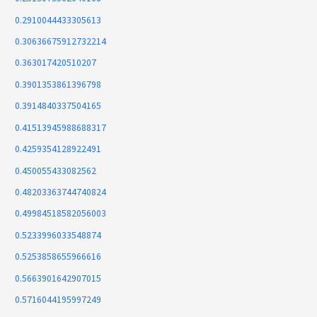
0.2910044433305613
0.30636675912732214
0.363017420510207
0.3901353861396798
0.3914840337504165
0.41513945988688317
0.4259354128922491
0.450055433082562
0.48203363744740824
0.49984518582056003
0.5233996033548874
0.5253858655966616
0.5663901642907015
0.5716044195997249