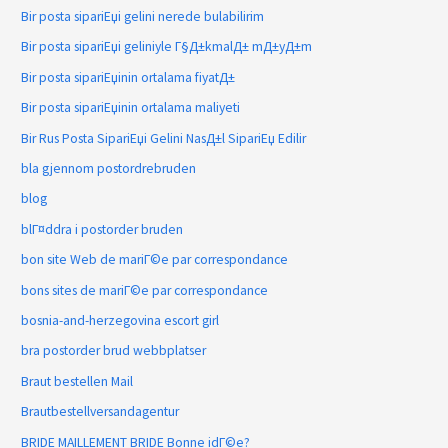
Bir posta sipariЕџi gelini nerede bulabilirim
Bir posta sipariЕџi geliniyle Г§Д±kmalД± mД±yД±m
Bir posta sipariЕџinin ortalama fiyatД±
Bir posta sipariЕџinin ortalama maliyeti
Bir Rus Posta SipariЕџi Gelini NasД±l SipariЕџ Edilir
bla gjennom postordrebruden
blog
blГ¤ddra i postorder bruden
bon site Web de mariГ©e par correspondance
bons sites de mariГ©e par correspondance
bosnia-and-herzegovina escort girl
bra postorder brud webbplatser
Braut bestellen Mail
Brautbestellversandagentur
BRIDE MAILLEMENT BRIDE Bonne idГ©e?