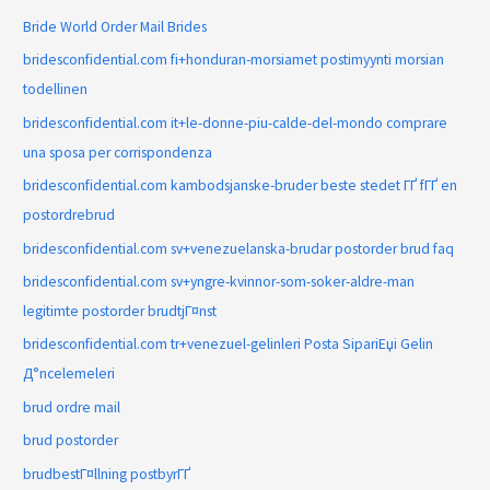
Bride World Order Mail Brides
bridesconfidential.com fi+honduran-morsiamet postimyynti morsian
todellinen
bridesconfidential.com it+le-donne-piu-calde-del-mondo comprare
una sposa per corrispondenza
bridesconfidential.com kambodsjanske-bruder beste stedet ГҐ fГҐ en
postordrebrud
bridesconfidential.com sv+venezuelanska-brudar postorder brud faq
bridesconfidential.com sv+yngre-kvinnor-som-soker-aldre-man
legitimte postorder brudtjГ¤nst
bridesconfidential.com tr+venezuel-gelinleri Posta SipariЕџi Gelin
Д°ncelemeleri
brud ordre mail
brud postorder
brudbestГ¤llning postbyrГҐ