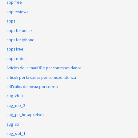
app free
app reviews
apps
apps for adults
apps for iphone
apps free
apps reddit
Articles de la mariГ©e par correspondance
articoli per la sposa per corrispondenza
artГ­culos de novia por correo
aug_ch_1
aug_mb_2
aug_pu_hesapcetveli
aug_sb
aug_slot_1