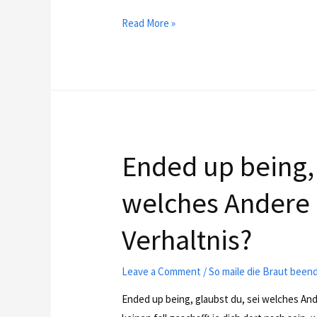
Read More »
Ended up being, 
welches Andere 
Verhaltnis?
Leave a Comment
/
So maile die Braut been
Ended up being, glaubst du, sei welches And