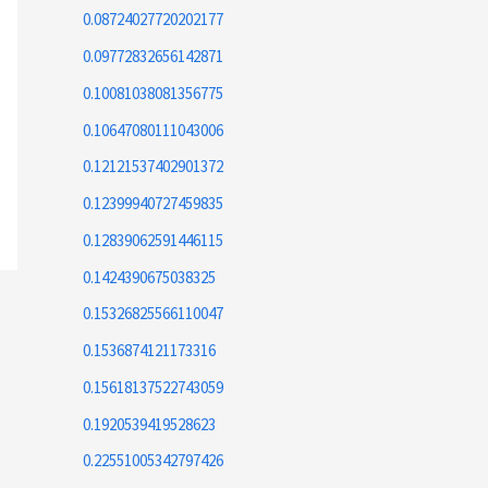
0.08724027720202177
0.09772832656142871
0.10081038081356775
0.10647080111043006
0.12121537402901372
0.12399940727459835
0.12839062591446115
0.1424390675038325
0.15326825566110047
0.1536874121173316
0.15618137522743059
0.1920539419528623
0.22551005342797426