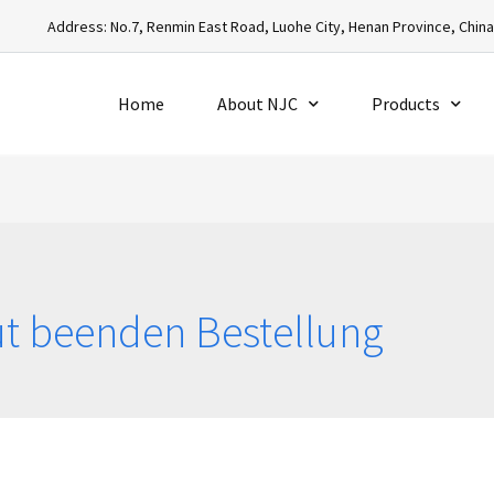
Address: No.7, Renmin East Road, Luohe City, Henan Province, Chin
Home
About NJC
Products
ut beenden Bestellung