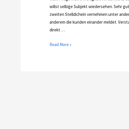
willst selbige Subjekt wiedersehen. Sehr g
zweiten Stelldichein vernehmen unter ander
anderem die kunden einander meldet. Versta
direkt …
Read More »