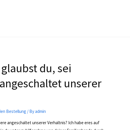
glaubst du, sei
angeschaltet unserer
den Bestellung
/ By
admin
ere angeschaltet unserer Verhaltnis? Ich habe eres auf