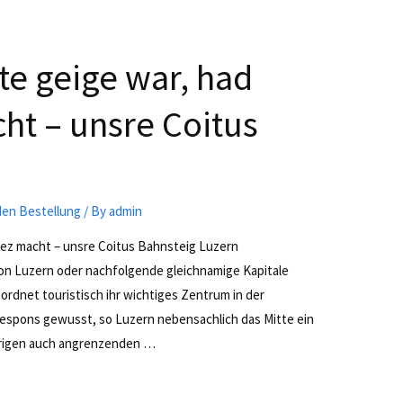
te geige war, had
ht – unsre Coitus
den Bestellung
/ By
admin
Fez macht – unsre Coitus Bahnsteig Luzern
on Luzern oder nachfolgende gleichnamige Kapitale
ordnet touristisch ihr wichtiges Zentrum in der
respons gewusst, so Luzern nebensachlich das Mitte ein
ngrigen auch angrenzenden …