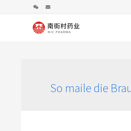
So maile die Bra