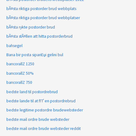
bÃ¤sta riktiga postorder brud webbplats
bÃ¤sta riktiga postorder brud webbplatser
bÃ¤sta rykte postorder brud
bÃ¤sta stÃ¤llen att hitta postorderbrud
bahsegel
Bana bir posta sipariЕџi gelini bul
bancorallZ 1250
bancorallZ 50%
bancorallZ 750
bedste land til postordrebrud
bedste lande til at fГҐ en postordrebrud
bedste legitime postordre brudewebsteder
bedste mail ordre brude websteder
bedste mail ordre brude websteder reddit