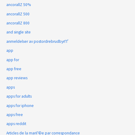
ancorallZ 50%
ancorallZ 500
ancorallZ 800
and single site
anmeldelser av postordrebrudbyrГҐ
app
app for
app free
app reviews
apps
apps for adults
apps for iphone
apps free
apps reddit
Articles de la mariГ©e par correspondance