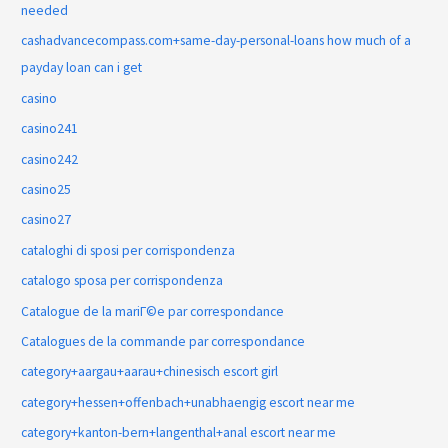
needed
cashadvancecompass.com+same-day-personal-loans how much of a
payday loan can i get
casino
casino241
casino242
casino25
casino27
cataloghi di sposi per corrispondenza
catalogo sposa per corrispondenza
Catalogue de la mariГ©e par correspondance
Catalogues de la commande par correspondance
category+aargau+aarau+chinesisch escort girl
category+hessen+offenbach+unabhaengig escort near me
category+kanton-bern+langenthal+anal escort near me