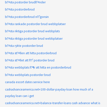
bГ¤sta postorder brudlГ¤nder
bГ¤sta postorderbrud
bГ¤sta postorderbrud nГҐgonsin
bГ¤sta rankade postorder brud webbplatser
bГ¤sta riktiga postorder brud webbplats
bГ¤sta riktiga postorder brud webbplatser
bГ¤sta rykte postorder brud
bГ¤sta stГ¤llen att hitta postorderbrud
bГ¤sta stГ¤llet att fГҐ postorder brud
bГ¤sta webbplats fГ¶r att hitta en postorderbrud
bГ¤sta webbplats postorder brud
canada escort dates service here
cashadvanceamerica.net+100-dollar-payday-loan how much of a
payday loan can i get
cashadvanceamerica.net+balance-transfer-loans cash advance what is