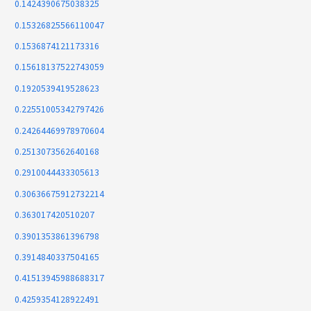
0.1424390675038325
0.15326825566110047
0.1536874121173316
0.15618137522743059
0.1920539419528623
0.22551005342797426
0.24264469978970604
0.2513073562640168
0.2910044433305613
0.30636675912732214
0.363017420510207
0.3901353861396798
0.3914840337504165
0.41513945988688317
0.4259354128922491