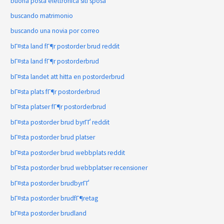
buona posta elettronica siti sposa
buscando matrimonio
buscando una novia por correo
bГ¤sta land fГ¶r postorder brud reddit
bГ¤sta land fГ¶r postorderbrud
bГ¤sta landet att hitta en postorderbrud
bГ¤sta plats fГ¶r postorderbrud
bГ¤sta platser fГ¶r postorderbrud
bГ¤sta postorder brud byrГҐ reddit
bГ¤sta postorder brud platser
bГ¤sta postorder brud webbplats reddit
bГ¤sta postorder brud webbplatser recensioner
bГ¤sta postorder brudbyrГҐ
bГ¤sta postorder brudfГ¶retag
bГ¤sta postorder brudland