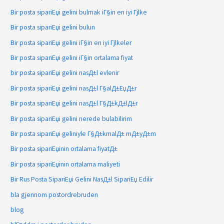
Bir posta sipariЕџi gelini bulmak iГ§in en iyi Гјlke
Bir posta sipariЕџi gelini bulun
Bir posta sipariЕџi gelini iГ§in en iyi Гјlkeler
Bir posta sipariЕџi gelini iГ§in ortalama fiyat
bir posta sipariЕџi gelini nasД±l evlenir
Bir posta sipariЕџi gelini nasД±l Г§alД±ЕџД±r
Bir posta sipariЕџi gelini nasД±l Г§Д±kД±lД±r
Bir posta sipariЕџi gelini nerede bulabilirim
Bir posta sipariЕџi geliniyle Г§Д±kmalД± mД±yД±m
Bir posta sipariЕџinin ortalama fiyatД±
Bir posta sipariЕџinin ortalama maliyeti
Bir Rus Posta SipariЕџi Gelini NasД±l SipariЕџ Edilir
bla gjennom postordrebruden
blog