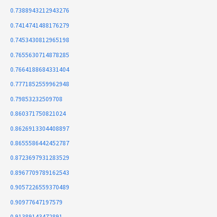
0.7388943212943276
0.7414741488176279
0.7453430812965198
0.7655630714878285
0.7664188684331404
0.7771852559962948
0.79853232509708
0.860371750821024
0.8626913304408897
0.8655586442452787
0.8723697931283529
0.8967709789162543
0.9057226559370489
0.90977647197579
0.91389143472891