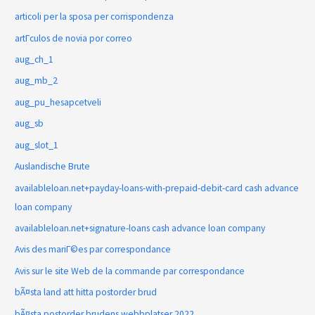
articoli per la sposa per corrispondenza
artГ­culos de novia por correo
aug_ch_1
aug_mb_2
aug_pu_hesapcetveli
aug_sb
aug_slot_1
Auslandische Brute
availableloan.net+payday-loans-with-prepaid-debit-card cash advance
loan company
availableloan.net+signature-loans cash advance loan company
Avis des mariГ©es par correspondance
Avis sur le site Web de la commande par correspondance
bÃ¤sta land att hitta postorder brud
bÃ¤sta postorder brudens webbplatser 2022