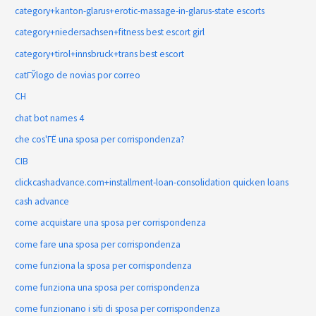
category+kanton-glarus+erotic-massage-in-glarus-state escorts
category+niedersachsen+fitness best escort girl
category+tirol+innsbruck+trans best escort
catГЎlogo de novias por correo
CH
chat bot names 4
che cos'ГЁ una sposa per corrispondenza?
CIB
clickcashadvance.com+installment-loan-consolidation quicken loans
cash advance
come acquistare una sposa per corrispondenza
come fare una sposa per corrispondenza
come funziona la sposa per corrispondenza
come funziona una sposa per corrispondenza
come funzionano i siti di sposa per corrispondenza