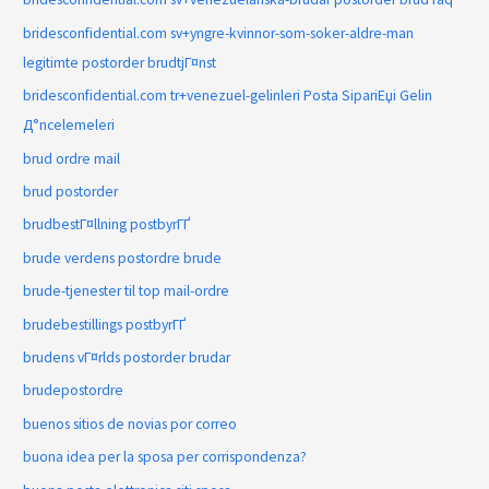
bridesconfidential.com sv+yngre-kvinnor-som-soker-aldre-man
legitimte postorder brudtjГ¤nst
bridesconfidential.com tr+venezuel-gelinleri Posta SipariЕџi Gelin
Д°ncelemeleri
brud ordre mail
brud postorder
brudbestГ¤llning postbyrГҐ
brude verdens postordre brude
brude-tjenester til top mail-ordre
brudebestillings postbyrГҐ
brudens vГ¤rlds postorder brudar
brudepostordre
buenos sitios de novias por correo
buona idea per la sposa per corrispondenza?