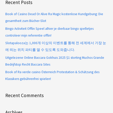
Recent Posts
Book of Casino Dead Or Alive Ra Magic kostenlose Kundgebung: Die
gesamtheit zum Bücher-Slot
Bingo Activiteit Offlin Speel alhier je dierbaar bingo spelletjes
controleer mijn referentie offlin!
Slotapalooza는 1,000개 이상의 이벤트를 통해 전 세계에서 가장 눈
에 띄는 위치 파티를 열 수 있도록 도와줍니다.
Uitgelezene Online Baccara Gokhuis 2025 $1 storting Muchos Grande
Bedrijfstop Recht Baccara Sites
Book of Ra verde casino Österreich Protestation & Schätzung des
Klassikers gebührenfrei spielen!
Recent Comments
Archives