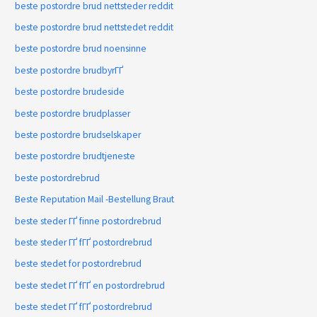
beste postordre brud nettsteder reddit
beste postordre brud nettstedet reddit
beste postordre brud noensinne
beste postordre brudbyrГҐ
beste postordre brudeside
beste postordre brudplasser
beste postordre brudselskaper
beste postordre brudtjeneste
beste postordrebrud
Beste Reputation Mail -Bestellung Braut
beste steder ГҐ finne postordrebrud
beste steder ГҐ fГҐ postordrebrud
beste stedet for postordrebrud
beste stedet ГҐ fГҐ en postordrebrud
beste stedet ГҐ fГҐ postordrebrud