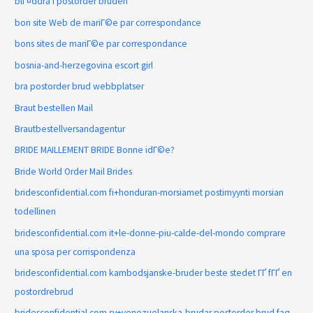
blГ¤ddra i postorder bruden
bon site Web de mariГ©e par correspondance
bons sites de mariГ©e par correspondance
bosnia-and-herzegovina escort girl
bra postorder brud webbplatser
Braut bestellen Mail
Brautbestellversandagentur
BRIDE MAILLEMENT BRIDE Bonne idГ©e?
Bride World Order Mail Brides
bridesconfidential.com fi+honduran-morsiamet postimyynti morsian
todellinen
bridesconfidential.com it+le-donne-piu-calde-del-mondo comprare
una sposa per corrispondenza
bridesconfidential.com kambodsjanske-bruder beste stedet ГҐ fГҐ en
postordrebrud
bridesconfidential.com sv+venezuelanska-brudar postorder brud faq