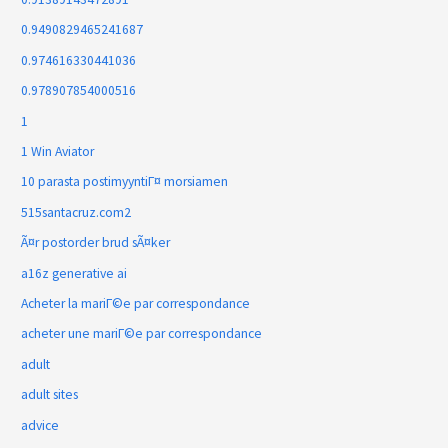
0.9490829465241687
0.974616330441036
0.978907854000516
1
1 Win Aviator
10 parasta postimyyntiГ¤ morsiamen
515santacruz.com2
Ã¤r postorder brud sÃ¤ker
a16z generative ai
Acheter la mariГ©e par correspondance
acheter une mariГ©e par correspondance
adult
adult sites
advice