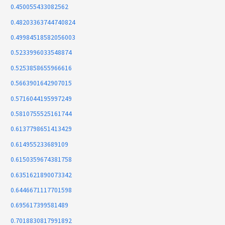
0.450055433082562
0.48203363744740824
0.49984518582056003
0.5233996033548874
0.5253858655966616
0.5663901642907015
0.5716044195997249
0.5810755525161744
0.6137798651413429
0.614955233689109
0.6150359674381758
0.6351621890073342
0.6446671117701598
0.695617399581489
0.7018830817991892