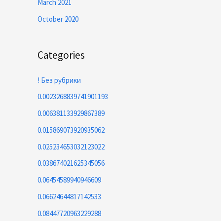
March 2021
October 2020
Categories
! Без рубрики
0.0023268839741901193
0.006381133929867389
0.015869073920935062
0.025234653032123022
0.038674021625345056
0.06454589940946609
0.06624644817142533
0.08447720963229288