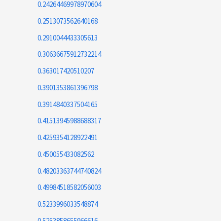
0.24264469978970604
0.2513073562640168
0.2910044433305613
0.30636675912732214
0.363017420510207
0.3901353861396798
0.3914840337504165
0.41513945988688317
0.4259354128922491
0.450055433082562
0.48203363744740824
0.49984518582056003
0.5233996033548874
0.5253858655966616