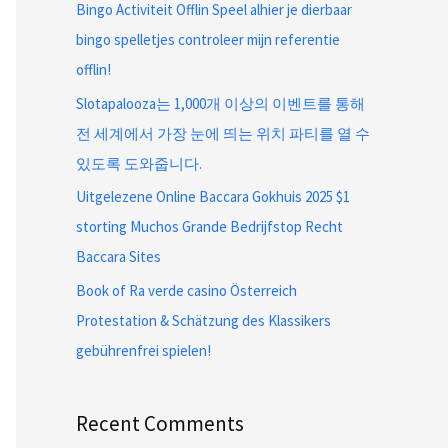
Bingo Activiteit Offlin Speel alhier je dierbaar
bingo spelletjes controleer mijn referentie
offlin!
Slotapalooza는 1,000개 이상의 이벤트를 통해
전 세계에서 가장 눈에 띄는 위치 파티를 열 수
있도록 도와줍니다.
Uitgelezene Online Baccara Gokhuis 2025 $1
storting Muchos Grande Bedrijfstop Recht
Baccara Sites
Book of Ra verde casino Österreich
Protestation & Schätzung des Klassikers
gebührenfrei spielen!
Recent Comments