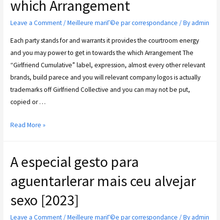
which Arrangement
Leave a Comment
/
Meilleure mariГ©e par correspondance
/ By
admin
Each party stands for and warrants it provides the courtroom energy
and you may power to get in towards the which Arrangement The
“Girlfriend Cumulative” label, expression, almost every other relevant
brands, build parece and you will relevant company logos is actually
trademarks off Girlfriend Collective and you can may not be put,
copied or …
Read More »
A especial gesto para
aguentarlerar mais ceu alvejar
sexo [2023]
Leave a Comment
/
Meilleure mariГ©e par correspondance
/ By
admin