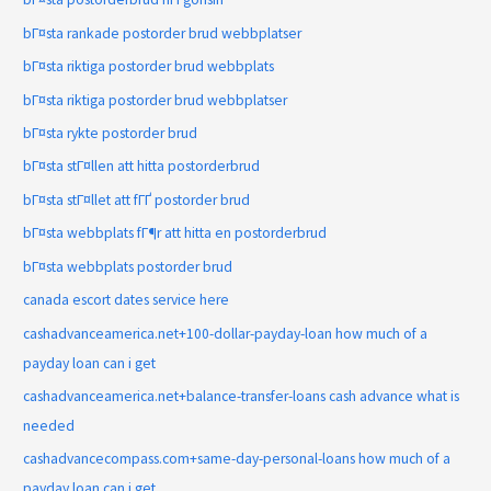
bГ¤sta rankade postorder brud webbplatser
bГ¤sta riktiga postorder brud webbplats
bГ¤sta riktiga postorder brud webbplatser
bГ¤sta rykte postorder brud
bГ¤sta stГ¤llen att hitta postorderbrud
bГ¤sta stГ¤llet att fГҐ postorder brud
bГ¤sta webbplats fГ¶r att hitta en postorderbrud
bГ¤sta webbplats postorder brud
canada escort dates service here
cashadvanceamerica.net+100-dollar-payday-loan how much of a
payday loan can i get
cashadvanceamerica.net+balance-transfer-loans cash advance what is
needed
cashadvancecompass.com+same-day-personal-loans how much of a
payday loan can i get