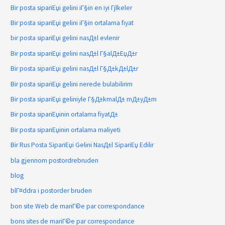
Bir posta sipariЕџi gelini iГ§in en iyi Гјlkeler
Bir posta sipariЕџi gelini iГ§in ortalama fiyat
bir posta sipariЕџi gelini nasД±l evlenir
Bir posta sipariЕџi gelini nasД±l Г§alД±ЕџД±r
Bir posta sipariЕџi gelini nasД±l Г§Д±kД±lД±r
Bir posta sipariЕџi gelini nerede bulabilirim
Bir posta sipariЕџi geliniyle Г§Д±kmalД± mД±yД±m
Bir posta sipariЕџinin ortalama fiyatД±
Bir posta sipariЕџinin ortalama maliyeti
Bir Rus Posta SipariЕџi Gelini NasД±l SipariЕџ Edilir
bla gjennom postordrebruden
blog
blГ¤ddra i postorder bruden
bon site Web de mariГ©e par correspondance
bons sites de mariГ©e par correspondance