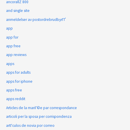
ancorallZ 800
and single site
anmeldelser av postordrebrudbyrГҐ
app
app for
app free
app reviews
apps
apps for adults
apps for iphone
apps free
apps reddit
Articles de la mariГ©e par correspondance
articoli per la sposa per corrispondenza
artГ­culos de novia por correo