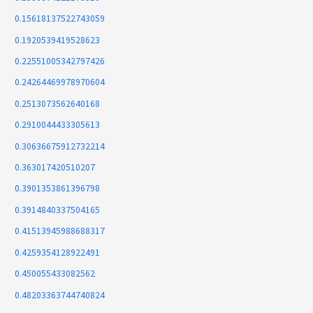
0.15618137522743059
0.1920539419528623
0.22551005342797426
0.24264469978970604
0.2513073562640168
0.2910044433305613
0.30636675912732214
0.363017420510207
0.3901353861396798
0.3914840337504165
0.41513945988688317
0.4259354128922491
0.450055433082562
0.48203363744740824