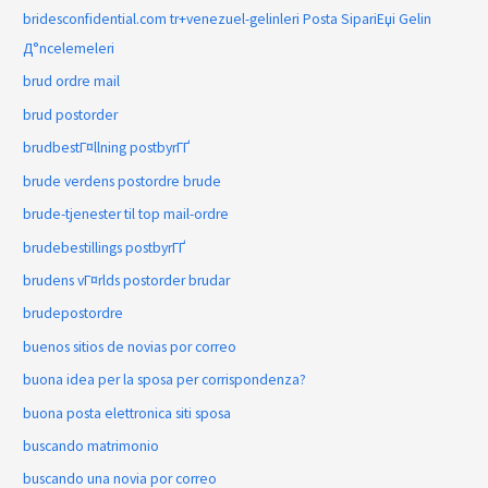
bridesconfidential.com tr+venezuel-gelinleri Posta SipariЕџi Gelin
Д°ncelemeleri
brud ordre mail
brud postorder
brudbestГ¤llning postbyrГҐ
brude verdens postordre brude
brude-tjenester til top mail-ordre
brudebestillings postbyrГҐ
brudens vГ¤rlds postorder brudar
brudepostordre
buenos sitios de novias por correo
buona idea per la sposa per corrispondenza?
buona posta elettronica siti sposa
buscando matrimonio
buscando una novia por correo