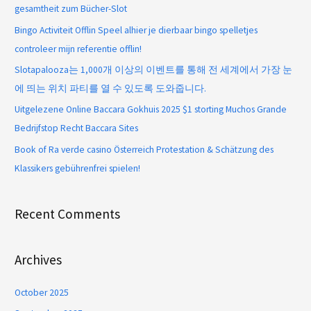
gesamtheit zum Bücher-Slot
Bingo Activiteit Offlin Speel alhier je dierbaar bingo spelletjes
controleer mijn referentie offlin!
Slotapalooza는 1,000개 이상의 이벤트를 통해 전 세계에서 가장 눈
에 띄는 위치 파티를 열 수 있도록 도와줍니다.
Uitgelezene Online Baccara Gokhuis 2025 $1 storting Muchos Grande
Bedrijfstop Recht Baccara Sites
Book of Ra verde casino Österreich Protestation & Schätzung des
Klassikers gebührenfrei spielen!
Recent Comments
Archives
October 2025