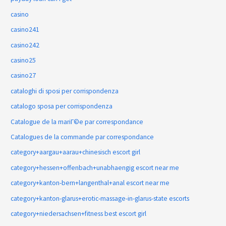
casino
casino241
casino242
casino25
casino27
cataloghi di sposi per corrispondenza
catalogo sposa per corrispondenza
Catalogue de la mariГ©e par correspondance
Catalogues de la commande par correspondance
category+aargau+aarau+chinesisch escort girl
category+hessen+offenbach+unabhaengig escort near me
category+kanton-bern+langenthal+anal escort near me
category+kanton-glarus+erotic-massage-in-glarus-state escorts
category+niedersachsen+fitness best escort girl