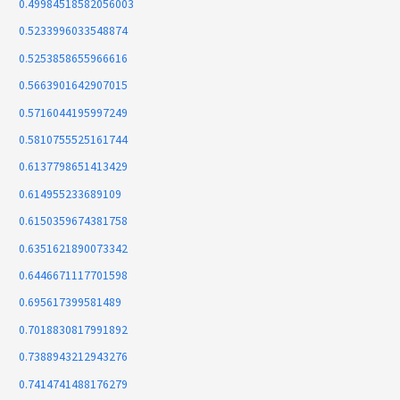
0.49984518582056003
0.5233996033548874
0.5253858655966616
0.5663901642907015
0.5716044195997249
0.5810755525161744
0.6137798651413429
0.614955233689109
0.6150359674381758
0.6351621890073342
0.6446671117701598
0.695617399581489
0.7018830817991892
0.7388943212943276
0.7414741488176279