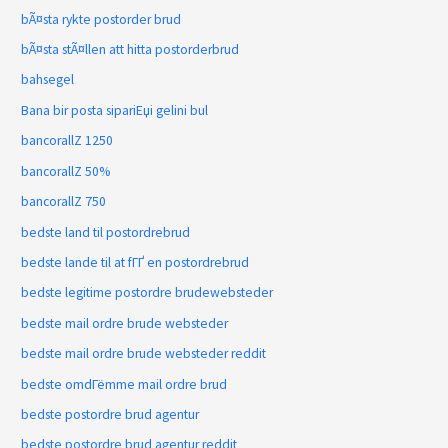
bÃ¤sta rykte postorder brud
bÃ¤sta stÃ¤llen att hitta postorderbrud
bahsegel
Bana bir posta sipariЕџi gelini bul
bancorallZ 1250
bancorallZ 50%
bancorallZ 750
bedste land til postordrebrud
bedste lande til at fГҐ en postordrebrud
bedste legitime postordre brudewebsteder
bedste mail ordre brude websteder
bedste mail ordre brude websteder reddit
bedste omdГёmme mail ordre brud
bedste postordre brud agentur
bedste postordre brud agentur reddit