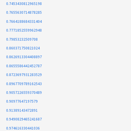
0.7453430812965198
0.7655630714878285
0.7664188684331404
0.7771852559962948
0.79853232509708
0.860371750821024
0.8626913304408897
0.8655586442452787
0.8723697931283529
0.8967709789162543
0.9057226559370489
0.90977647197579
0.91389143472891
0.9490829465241687
0.974616330441036