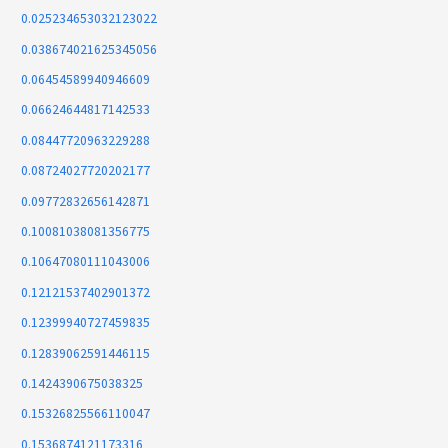
0.025234653032123022
0.038674021625345056
0.06454589940946609
0.06624644817142533
0.08447720963229288
0.08724027720202177
0.09772832656142871
0.10081038081356775
0.10647080111043006
0.12121537402901372
0.12399940727459835
0.12839062591446115
0.1424390675038325
0.15326825566110047
0.1536874121173316