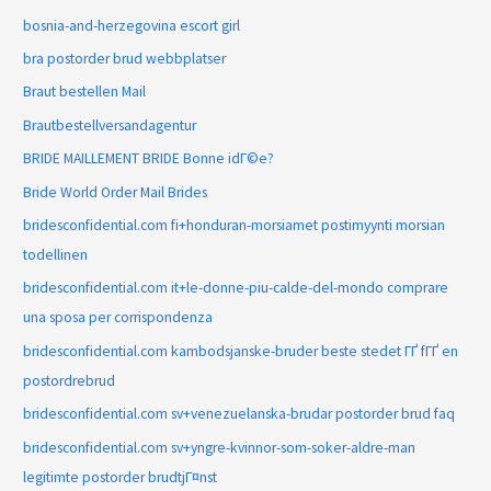
bosnia-and-herzegovina escort girl
bra postorder brud webbplatser
Braut bestellen Mail
Brautbestellversandagentur
BRIDE MAILLEMENT BRIDE Bonne idГ©e?
Bride World Order Mail Brides
bridesconfidential.com fi+honduran-morsiamet postimyynti morsian
todellinen
bridesconfidential.com it+le-donne-piu-calde-del-mondo comprare
una sposa per corrispondenza
bridesconfidential.com kambodsjanske-bruder beste stedet ГҐ fГҐ en
postordrebrud
bridesconfidential.com sv+venezuelanska-brudar postorder brud faq
bridesconfidential.com sv+yngre-kvinnor-som-soker-aldre-man
legitimte postorder brudtjГ¤nst