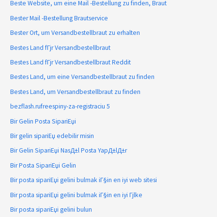
Beste Website, um eine Mail -Bestellung zu finden, Braut
Bester Mail -Bestellung Brautservice
Bester Ort, um Versandbestellbraut zu erhalten
Bestes Land fГјr Versandbestellbraut
Bestes Land fГјr Versandbestellbraut Reddit
Bestes Land, um eine Versandbestellbraut zu finden
Bestes Land, um Versandbestellbraut zu finden
bezflash.rufreespiny-za-registraciu 5
Bir Gelin Posta SipariЕџi
Bir gelin sipariЕџ edebilir misin
Bir Gelin SipariЕџi NasД±l Posta YapД±lД±r
Bir Posta SipariЕџi Gelin
Bir posta sipariЕџi gelini bulmak iГ§in en iyi web sitesi
Bir posta sipariЕџi gelini bulmak iГ§in en iyi Гјlke
Bir posta sipariЕџi gelini bulun