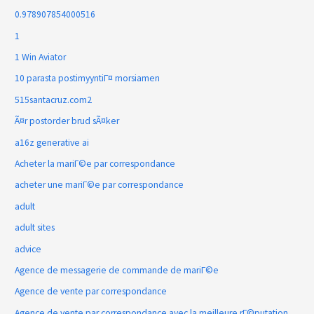
0.978907854000516
1
1 Win Aviator
10 parasta postimyyntiГ¤ morsiamen
515santacruz.com2
Ã¤r postorder brud sÃ¤ker
a16z generative ai
Acheter la mariГ©e par correspondance
acheter une mariГ©e par correspondance
adult
adult sites
advice
Agence de messagerie de commande de mariГ©e
Agence de vente par correspondance
Agence de vente par correspondance avec la meilleure rГ©putation