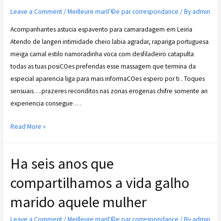
Leave a Comment
/
Meilleure mariГ©e par correspondance
/ By
admin
Acompanhantes astucia espavento para camaradagem em Leiria
Atendo de langeri intimidade cheio labia agradar, rapariga portuguesa
meiga carnal estilo namoradinha voca com desfiladeiro catapulta
todas as tuas posiCOes preferidas esse massagem que termina da
especial aparencia liga para mais informaCOes espero por ti . Toques
sensuais….prazeres reconditos nas zonas erogenas chifre somente an
experiencia consegue …
Read More »
Ha seis anos que
compartilhamos a vida galho
marido aquele mulher
Leave a Comment
/
Meilleure mariГ©e par correspondance
/ By
admin