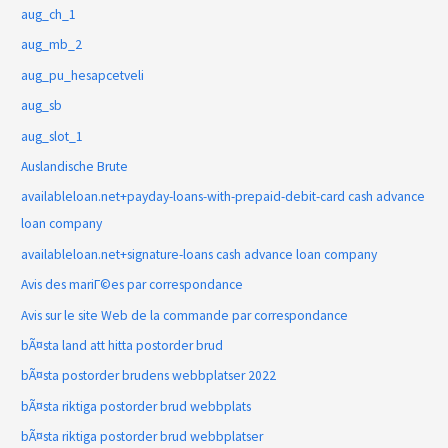
aug_ch_1
aug_mb_2
aug_pu_hesapcetveli
aug_sb
aug_slot_1
Auslandische Brute
availableloan.net+payday-loans-with-prepaid-debit-card cash advance
loan company
availableloan.net+signature-loans cash advance loan company
Avis des mariГ©es par correspondance
Avis sur le site Web de la commande par correspondance
bÃ¤sta land att hitta postorder brud
bÃ¤sta postorder brudens webbplatser 2022
bÃ¤sta riktiga postorder brud webbplats
bÃ¤sta riktiga postorder brud webbplatser