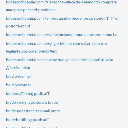
bridesconfidential.com it+le-donne-piu-calde-del-mondo comprare
una sposa per corrispondenza
bridesconfidential.com kambodsjanske-bruder beste stedet ГҐ fГҐ en
postordrebrud
bridesconfidential.com sv+venezuelanska-brudar postorder brud faq
bridesconfidential.com sv+yngre-kvinnor-som-soker-aldre-man
legitimte postorder brudtjГ¤nst
bridesconfidential.com tr+venezuel-gelinleri Posta SipariЕџi Gelin
Д°ncelemeleri
brud ordre mail
brud postorder
brudbestГ¤llning postbyrГҐ
brude verdens postordre brude
brude-tjenester til top mail-ordre
brudebestillings postbyrГҐ