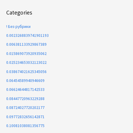
Categories
! Без рубрики
0.0023268839741901193
0.006381133929867389
0.015869073920935062
0.025234653032123022
0.038674021625345056
0.06454589940946609
0.06624644817142533
0.08447720963229288
0.08724027720202177
0.09772832656142871
0.10081038081356775