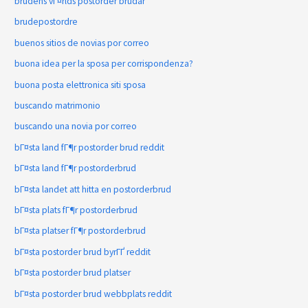
brudens vГ¤rlds postorder brudar
brudepostordre
buenos sitios de novias por correo
buona idea per la sposa per corrispondenza?
buona posta elettronica siti sposa
buscando matrimonio
buscando una novia por correo
bГ¤sta land fГ¶r postorder brud reddit
bГ¤sta land fГ¶r postorderbrud
bГ¤sta landet att hitta en postorderbrud
bГ¤sta plats fГ¶r postorderbrud
bГ¤sta platser fГ¶r postorderbrud
bГ¤sta postorder brud byrГҐ reddit
bГ¤sta postorder brud platser
bГ¤sta postorder brud webbplats reddit