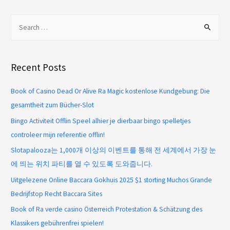
Recent Posts
Book of Casino Dead Or Alive Ra Magic kostenlose Kundgebung: Die
gesamtheit zum Bücher-Slot
Bingo Activiteit Offlin Speel alhier je dierbaar bingo spelletjes
controleer mijn referentie offlin!
Slotapalooza는 1,000개 이상의 이벤트를 통해 전 세계에서 가장 눈
에 띄는 위치 파티를 열 수 있도록 도와줍니다.
Uitgelezene Online Baccara Gokhuis 2025 $1 storting Muchos Grande
Bedrijfstop Recht Baccara Sites
Book of Ra verde casino Österreich Protestation & Schätzung des
Klassikers gebührenfrei spielen!