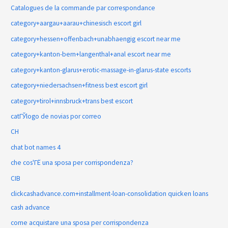
Catalogues de la commande par correspondance
category+aargau+aarau+chinesisch escort girl
category+hessen+offenbach+unabhaengig escort near me
category+kanton-bern+langenthal+anal escort near me
category+kanton-glarus+erotic-massage-in-glarus-state escorts
category+niedersachsen+fitness best escort girl
category+tirol+innsbruck+trans best escort
catГЎlogo de novias por correo
CH
chat bot names 4
che cos'ГЁ una sposa per corrispondenza?
CIB
clickcashadvance.com+installment-loan-consolidation quicken loans
cash advance
come acquistare una sposa per corrispondenza