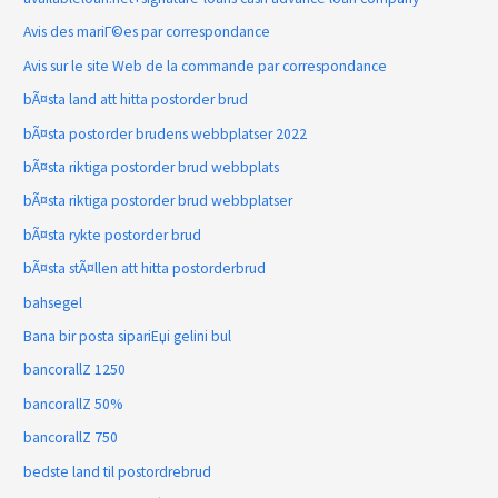
Avis des mariГ©es par correspondance
Avis sur le site Web de la commande par correspondance
bÃ¤sta land att hitta postorder brud
bÃ¤sta postorder brudens webbplatser 2022
bÃ¤sta riktiga postorder brud webbplats
bÃ¤sta riktiga postorder brud webbplatser
bÃ¤sta rykte postorder brud
bÃ¤sta stÃ¤llen att hitta postorderbrud
bahsegel
Bana bir posta sipariЕџi gelini bul
bancorallZ 1250
bancorallZ 50%
bancorallZ 750
bedste land til postordrebrud