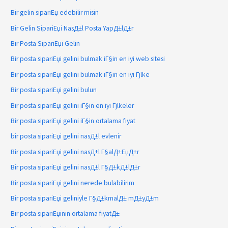
Bir gelin sipariЕџ edebilir misin
Bir Gelin SipariЕџi NasД±l Posta YapД±lД±r
Bir Posta SipariЕџi Gelin
Bir posta sipariЕџi gelini bulmak iГ§in en iyi web sitesi
Bir posta sipariЕџi gelini bulmak iГ§in en iyi Гјlke
Bir posta sipariЕџi gelini bulun
Bir posta sipariЕџi gelini iГ§in en iyi Гјlkeler
Bir posta sipariЕџi gelini iГ§in ortalama fiyat
bir posta sipariЕџi gelini nasД±l evlenir
Bir posta sipariЕџi gelini nasД±l Г§alД±ЕџД±r
Bir posta sipariЕџi gelini nasД±l Г§Д±kД±lД±r
Bir posta sipariЕџi gelini nerede bulabilirim
Bir posta sipariЕџi geliniyle Г§Д±kmalД± mД±yД±m
Bir posta sipariЕџinin ortalama fiyatД±