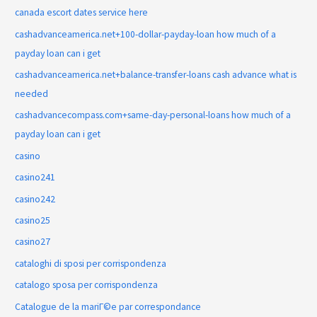
canada escort dates service here
cashadvanceamerica.net+100-dollar-payday-loan how much of a
payday loan can i get
cashadvanceamerica.net+balance-transfer-loans cash advance what is
needed
cashadvancecompass.com+same-day-personal-loans how much of a
payday loan can i get
casino
casino241
casino242
casino25
casino27
cataloghi di sposi per corrispondenza
catalogo sposa per corrispondenza
Catalogue de la mariГ©e par correspondance