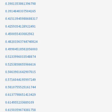
0.3901353861396798
0.3914840337504165
0.41513945988688317
0.4259354128922491
0.450055433082562
0.48203363744740824
0.49984518582056003
0.5233996033548874
0.5253858655966616
0.5663901642907015
0.5716044195997249
0.5810755525161744
0.6137798651413429
0.614955233689109
0.6150359674381758