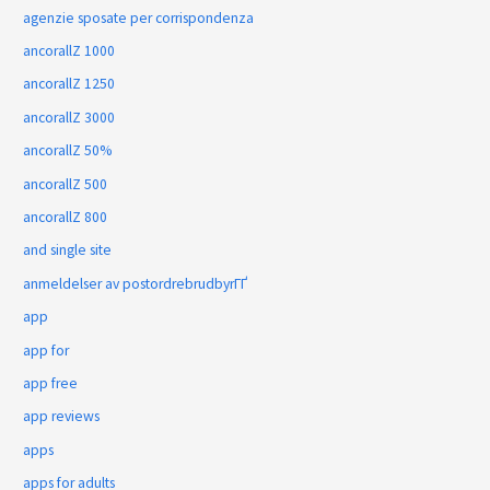
agenzie sposate per corrispondenza
ancorallZ 1000
ancorallZ 1250
ancorallZ 3000
ancorallZ 50%
ancorallZ 500
ancorallZ 800
and single site
anmeldelser av postordrebrudbyrГҐ
app
app for
app free
app reviews
apps
apps for adults