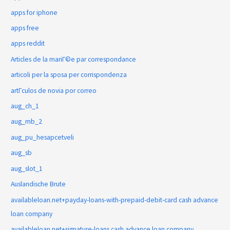
apps for iphone
apps free
apps reddit
Articles de la mariГ©e par correspondance
articoli per la sposa per corrispondenza
artГ­culos de novia por correo
aug_ch_1
aug_mb_2
aug_pu_hesapcetveli
aug_sb
aug_slot_1
Auslandische Brute
availableloan.net+payday-loans-with-prepaid-debit-card cash advance
loan company
availableloan.net+signature-loans cash advance loan company