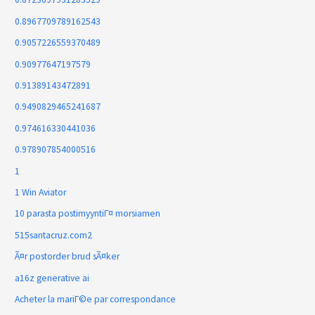
0.8967709789162543
0.9057226559370489
0.90977647197579
0.91389143472891
0.9490829465241687
0.974616330441036
0.978907854000516
1
1 Win Aviator
10 parasta postimyyntiГ¤ morsiamen
515santacruz.com2
Ã¤r postorder brud sÃ¤ker
a16z generative ai
Acheter la mariГ©e par correspondance