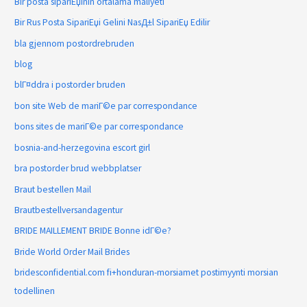
Bir posta sipariЕџinin ortalama maliyeti
Bir Rus Posta SipariЕџi Gelini NasД±l SipariЕџ Edilir
bla gjennom postordrebruden
blog
blГ¤ddra i postorder bruden
bon site Web de mariГ©e par correspondance
bons sites de mariГ©e par correspondance
bosnia-and-herzegovina escort girl
bra postorder brud webbplatser
Braut bestellen Mail
Brautbestellversandagentur
BRIDE MAILLEMENT BRIDE Bonne idГ©e?
Bride World Order Mail Brides
bridesconfidential.com fi+honduran-morsiamet postimyynti morsian
todellinen