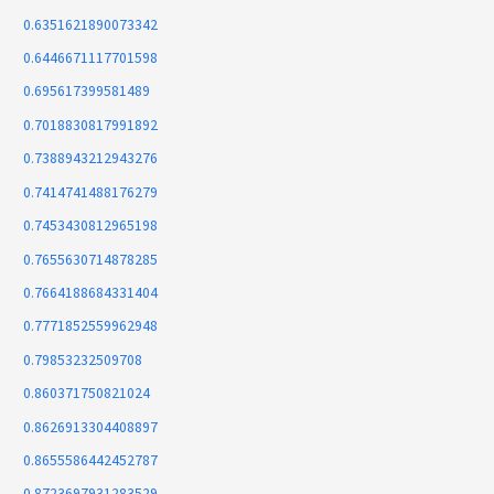
0.6351621890073342
0.6446671117701598
0.695617399581489
0.7018830817991892
0.7388943212943276
0.7414741488176279
0.7453430812965198
0.7655630714878285
0.7664188684331404
0.7771852559962948
0.79853232509708
0.860371750821024
0.8626913304408897
0.8655586442452787
0.8723697931283529