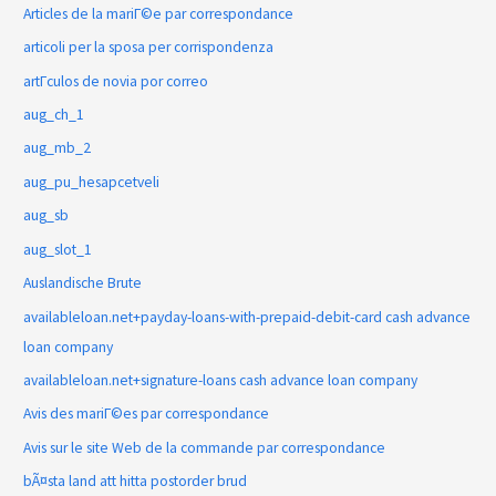
Articles de la mariГ©e par correspondance
articoli per la sposa per corrispondenza
artГ­culos de novia por correo
aug_ch_1
aug_mb_2
aug_pu_hesapcetveli
aug_sb
aug_slot_1
Auslandische Brute
availableloan.net+payday-loans-with-prepaid-debit-card cash advance
loan company
availableloan.net+signature-loans cash advance loan company
Avis des mariГ©es par correspondance
Avis sur le site Web de la commande par correspondance
bÃ¤sta land att hitta postorder brud