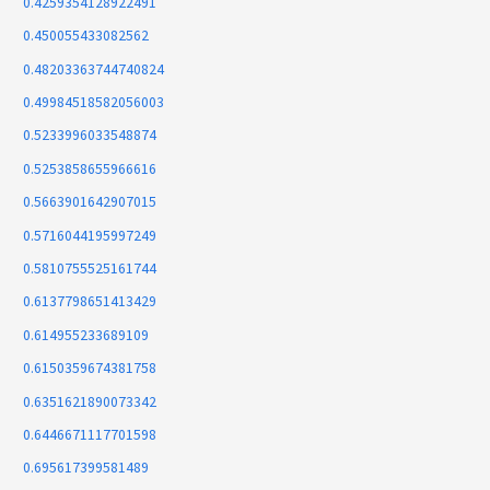
0.4259354128922491
0.450055433082562
0.48203363744740824
0.49984518582056003
0.5233996033548874
0.5253858655966616
0.5663901642907015
0.5716044195997249
0.5810755525161744
0.6137798651413429
0.614955233689109
0.6150359674381758
0.6351621890073342
0.6446671117701598
0.695617399581489