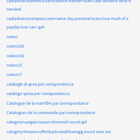
cashadvanceamerica.net+balance-transfer-loans cash advance what is
needed
cashadvancecompass.com+same-day-personal-loans how much of a
payday loan can i get
casino
casino241
casino242
casino25
casino27
cataloghi di sposi per corrispondenza
catalogo sposa per corrispondenza
Catalogue de la mariГ©e par correspondance
Catalogues de la commande par correspondance
category+aargau+aarau+chinesisch escort girl
category+hessen+offenbach+unabhaengig escort near me