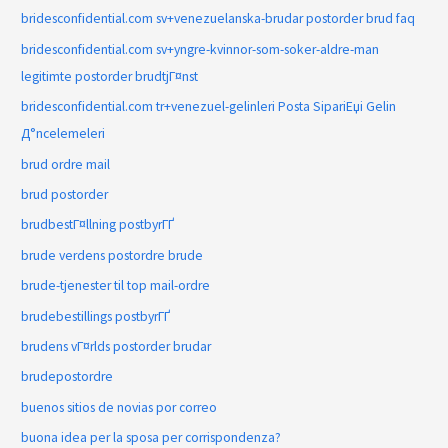
bridesconfidential.com sv+venezuelanska-brudar postorder brud faq
bridesconfidential.com sv+yngre-kvinnor-som-soker-aldre-man
legitimte postorder brudtjГ¤nst
bridesconfidential.com tr+venezuel-gelinleri Posta SipariЕџi Gelin
Д°ncelemeleri
brud ordre mail
brud postorder
brudbestГ¤llning postbyrГҐ
brude verdens postordre brude
brude-tjenester til top mail-ordre
brudebestillings postbyrГҐ
brudens vГ¤rlds postorder brudar
brudepostordre
buenos sitios de novias por correo
buona idea per la sposa per corrispondenza?