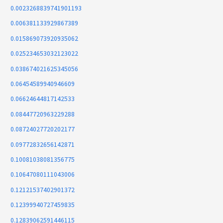
0.0023268839741901193
0.006381133929867389
0.015869073920935062
0.025234653032123022
0.038674021625345056
0.06454589940946609
0.06624644817142533
0.08447720963229288
0.08724027720202177
0.09772832656142871
0.10081038081356775
0.10647080111043006
0.12121537402901372
0.12399940727459835
0.12839062591446115