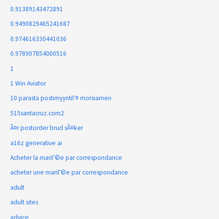
0.91389143472891
0.9490829465241687
0.974616330441036
0.978907854000516
1
1 Win Aviator
10 parasta postimyyntiГ¤ morsiamen
515santacruz.com2
Ã¤r postorder brud sÃ¤ker
a16z generative ai
Acheter la mariГ©e par correspondance
acheter une mariГ©e par correspondance
adult
adult sites
advice