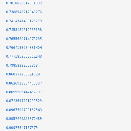
0.7018830817991892
0.7388943212943276
0.7414741488176279
0.7453430812965198
0.7655630714878285
0.7664188684331404
0.7771852559962948
0.79853232509708
0.860371750821024
0.8626913304408897
0.8655586442452787
0.8723697931283529
0.8967709789162543
0.9057226559370489
0.90977647197579