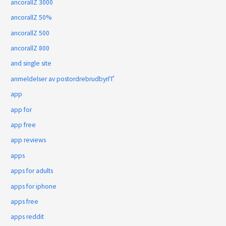
ancorallZ 3000
ancorallZ 50%
ancorallZ 500
ancorallZ 800
and single site
anmeldelser av postordrebrudbyrГҐ
app
app for
app free
app reviews
apps
apps for adults
apps for iphone
apps free
apps reddit