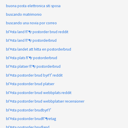
buona posta elettronica siti sposa
buscando matrimonio
buscando una novia por correo
bГ¤sta land fГ¶r postorder brud reddit
bГ¤sta land fГ¶r postorderbrud
bГ¤sta landet att hitta en postorderbrud
bГ¤sta plats fГ¶r postorderbrud
bГ¤sta platser fГ¶r postorderbrud
bГ¤sta postorder brud byrГҐ reddit
bГ¤sta postorder brud platser
bГ¤sta postorder brud webbplats reddit
bГ¤sta postorder brud webbplatser recensioner
bГ¤sta postorder brudbyrГҐ
bГ¤sta postorder brudfГ¶retag
bГ¤sta postorder brudland