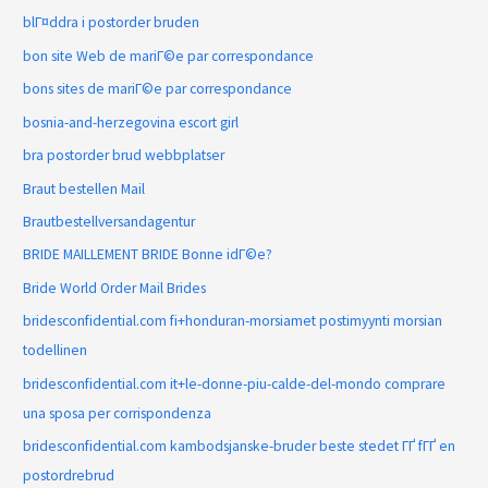
blГ¤ddra i postorder bruden
bon site Web de mariГ©e par correspondance
bons sites de mariГ©e par correspondance
bosnia-and-herzegovina escort girl
bra postorder brud webbplatser
Braut bestellen Mail
Brautbestellversandagentur
BRIDE MAILLEMENT BRIDE Bonne idГ©e?
Bride World Order Mail Brides
bridesconfidential.com fi+honduran-morsiamet postimyynti morsian
todellinen
bridesconfidential.com it+le-donne-piu-calde-del-mondo comprare
una sposa per corrispondenza
bridesconfidential.com kambodsjanske-bruder beste stedet ГҐ fГҐ en
postordrebrud