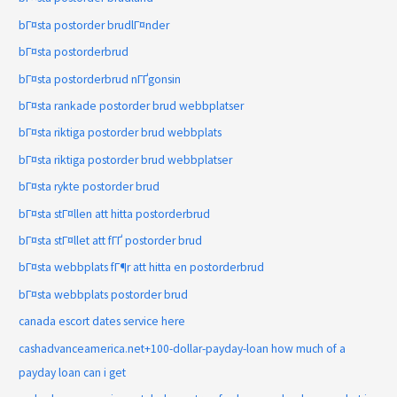
bГ¤sta postorder brudlГ¤nder
bГ¤sta postorderbrud
bГ¤sta postorderbrud nГҐgonsin
bГ¤sta rankade postorder brud webbplatser
bГ¤sta riktiga postorder brud webbplats
bГ¤sta riktiga postorder brud webbplatser
bГ¤sta rykte postorder brud
bГ¤sta stГ¤llen att hitta postorderbrud
bГ¤sta stГ¤llet att fГҐ postorder brud
bГ¤sta webbplats fГ¶r att hitta en postorderbrud
bГ¤sta webbplats postorder brud
canada escort dates service here
cashadvanceamerica.net+100-dollar-payday-loan how much of a
payday loan can i get