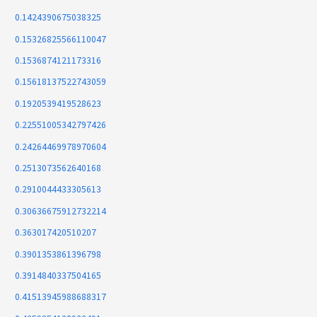
0.1424390675038325
0.15326825566110047
0.1536874121173316
0.15618137522743059
0.1920539419528623
0.22551005342797426
0.24264469978970604
0.2513073562640168
0.2910044433305613
0.30636675912732214
0.363017420510207
0.3901353861396798
0.3914840337504165
0.41513945988688317