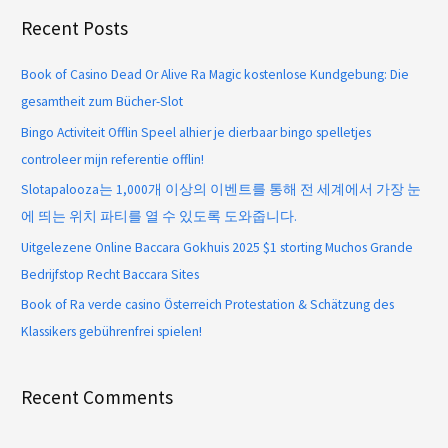
Recent Posts
Book of Casino Dead Or Alive Ra Magic kostenlose Kundgebung: Die
gesamtheit zum Bücher-Slot
Bingo Activiteit Offlin Speel alhier je dierbaar bingo spelletjes
controleer mijn referentie offlin!
Slotapalooza는 1,000개 이상의 이벤트를 통해 전 세계에서 가장 눈
에 띄는 위치 파티를 열 수 있도록 도와줍니다.
Uitgelezene Online Baccara Gokhuis 2025 $1 storting Muchos Grande
Bedrijfstop Recht Baccara Sites
Book of Ra verde casino Österreich Protestation & Schätzung des
Klassikers gebührenfrei spielen!
Recent Comments