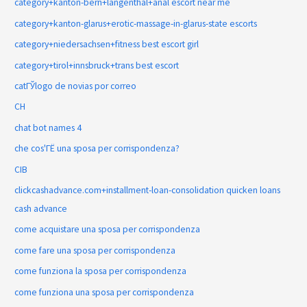
category+kanton-bern+langenthal+anal escort near me
category+kanton-glarus+erotic-massage-in-glarus-state escorts
category+niedersachsen+fitness best escort girl
category+tirol+innsbruck+trans best escort
catГЎlogo de novias por correo
CH
chat bot names 4
che cos'ГЁ una sposa per corrispondenza?
CIB
clickcashadvance.com+installment-loan-consolidation quicken loans
cash advance
come acquistare una sposa per corrispondenza
come fare una sposa per corrispondenza
come funziona la sposa per corrispondenza
come funziona una sposa per corrispondenza