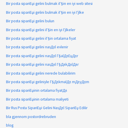
Bir posta sipariЕџi gelini bulmak iГ§in en iyi web sitesi
Bir posta sipariЕџi gelini bulmak iГ§in en iyi Гјlke
Bir posta sipariЕџi gelini bulun
Bir posta sipariЕџi gelini iГ§in en iyi Гјlkeler
Bir posta sipariЕџi gelini iГ§in ortalama fiyat
bir posta sipariЕџi gelini nasД±l evlenir
Bir posta sipariЕџi gelini nasД±l Г§alД±ЕџД±r
Bir posta sipariЕџi gelini nasД±l Г§Д±kД±lД±r
Bir posta sipariЕџi gelini nerede bulabilirim
Bir posta sipariЕџi geliniyle Г§Д±kmalД± mД±yД±m
Bir posta sipariЕџinin ortalama fiyatД±
Bir posta sipariЕџinin ortalama maliyeti
Bir Rus Posta SipariЕџi Gelini NasД±l SipariЕџ Edilir
bla gjennom postordrebruden
blog