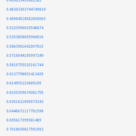
0.450055433082562
0.48203363744740824
0.49984518582056003
0.5233996033548874
0.5253858655966616
0.5663901642907015
0.5716044195997249
0.5810755525161744
0.6137798651413429
0.614955233689109
0.6150359674381758
0.6351621890073342
0.6446671117701598
0.695617399581489
0.7018830817991892