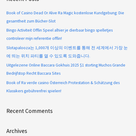
Book of Casino Dead Or Alive Ra Magic kostenlose Kundgebung: Die
gesamtheit zum Bücher-Slot
Bingo Activiteit Offlin Speel alhier je dierbaar bingo spelletjes
controleer mijn referentie offlin!
Slotapalooza는 1,000개 이상의 이벤트를 통해 전 세계에서 가장 눈
에 띄는 위치 파티를 열 수 있도록 도와줍니다.
Uitgelezene Online Baccara Gokhuis 2025 $1 storting Muchos Grande
Bedrijfstop Recht Baccara Sites
Book of Ra verde casino Österreich Protestation & Schätzung des
Klassikers gebührenfrei spielen!
Recent Comments
Archives