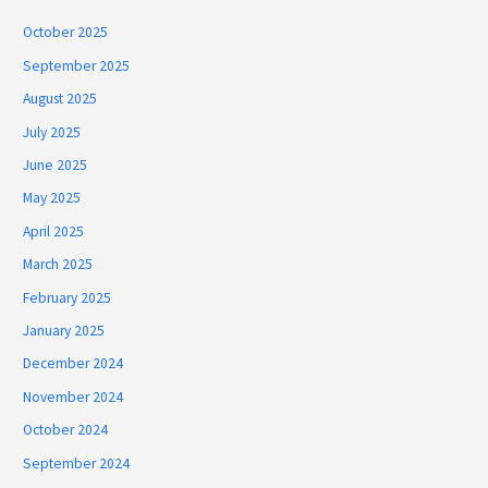
October 2025
September 2025
August 2025
July 2025
June 2025
May 2025
April 2025
March 2025
February 2025
January 2025
December 2024
November 2024
October 2024
September 2024