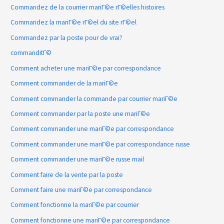
Commandez de la courrier mariГ©e rГ©elles histoires
Commandez la mariГ©e rГ©el du site rГ©el
Commandez par la poste pour de vrai?
commanditГ©
Comment acheter une mariГ©e par correspondance
Comment commander de la mariГ©e
Comment commander la commande par courrier mariГ©e
Comment commander par la poste une mariГ©e
Comment commander une mariГ©e par correspondance
Comment commander une mariГ©e par correspondance russe
Comment commander une mariГ©e russe mail
Comment faire de la vente par la poste
Comment faire une mariГ©e par correspondance
Comment fonctionne la mariГ©e par courrier
Comment fonctionne une mariГ©e par correspondance