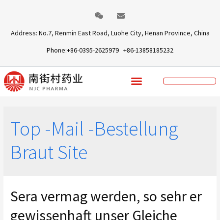
Address: No.7, Renmin East Road, Luohe City, Henan Province, China
Phone:+86-0395-2625979 +86-13858185232
Top -Mail -Bestellung
Braut Site
Sera vermag werden, so sehr er
gewissenhaft unser Gleiche