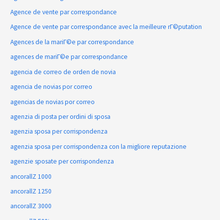
Agence de vente par correspondance
Agence de vente par correspondance avec la meilleure rГ©putation
Agences de la mariГ©e par correspondance
agences de mariГ©e par correspondance
agencia de correo de orden de novia
agencia de novias por correo
agencias de novias por correo
agenzia di posta per ordini di sposa
agenzia sposa per corrispondenza
agenzia sposa per corrispondenza con la migliore reputazione
agenzie sposate per corrispondenza
ancorallZ 1000
ancorallZ 1250
ancorallZ 3000