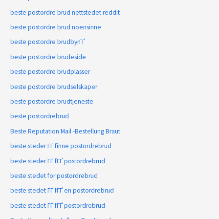
beste postordre brud nettstedet reddit
beste postordre brud noensinne
beste postordre brudbyrГҐ
beste postordre brudeside
beste postordre brudplasser
beste postordre brudselskaper
beste postordre brudtjeneste
beste postordrebrud
Beste Reputation Mail -Bestellung Braut
beste steder ГҐ finne postordrebrud
beste steder ГҐ fГҐ postordrebrud
beste stedet for postordrebrud
beste stedet ГҐ fГҐ en postordrebrud
beste stedet ГҐ fГҐ postordrebrud