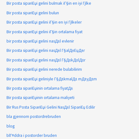
Bir posta sipariЕџi gelini bulmak iГ§in en iyi Гјlke
Bir posta sipariЕџi gelini bulun
Bir posta sipariЕџi gelini iГ§in en iyi Гјlkeler
Bir posta sipariЕџi gelini iГ§in ortalama fiyat
bir posta sipariЕџi gelini nasД±l evlenir
Bir posta sipariЕџi gelini nasД±l Г§alД±ЕџД±r
Bir posta sipariЕџi gelini nasД±l Г§Д±kД±lД±r
Bir posta sipariЕџi gelini nerede bulabilirim
Bir posta sipariЕџi geliniyle Г§Д±kmalД± mД±yД±m
Bir posta sipariЕџinin ortalama fiyatД±
Bir posta sipariЕџinin ortalama maliyeti
Bir Rus Posta SipariЕџi Gelini NasД±l SipariЕџ Edilir
bla gjennom postordrebruden
blog
blГ¤ddra i postorder bruden