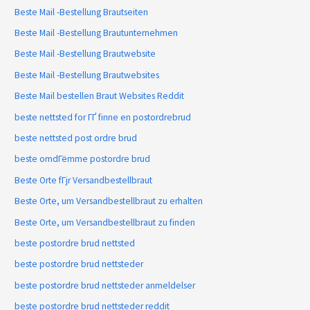
Beste Mail -Bestellung Brautseiten
Beste Mail -Bestellung Brautunternehmen
Beste Mail -Bestellung Brautwebsite
Beste Mail -Bestellung Brautwebsites
Beste Mail bestellen Braut Websites Reddit
beste nettsted for ГҐ finne en postordrebrud
beste nettsted post ordre brud
beste omdГёmme postordre brud
Beste Orte fГјr Versandbestellbraut
Beste Orte, um Versandbestellbraut zu erhalten
Beste Orte, um Versandbestellbraut zu finden
beste postordre brud nettsted
beste postordre brud nettsteder
beste postordre brud nettsteder anmeldelser
beste postordre brud nettsteder reddit