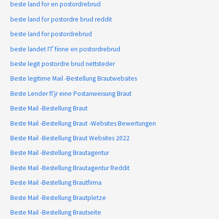
beste land for en postordrebrud
beste land for postordre brud reddit
beste land for postordrebrud
beste landet ГҐ finne en postordrebrud
beste legit postordre brud nettsteder
Beste legitime Mail -Bestellung Brautwebsites
Beste Lender fГјr eine Postanweisung Braut
Beste Mail -Bestellung Braut
Beste Mail -Bestellung Braut -Websites Bewertungen
Beste Mail -Bestellung Braut Websites 2022
Beste Mail -Bestellung Brautagentur
Beste Mail -Bestellung Brautagentur Reddit
Beste Mail -Bestellung Brautfirma
Beste Mail -Bestellung Brautpletze
Beste Mail -Bestellung Brautseite