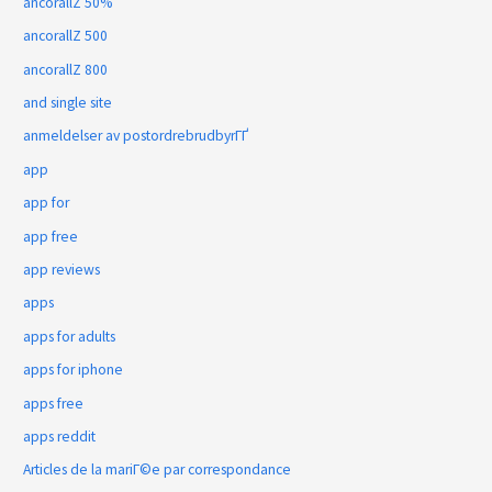
ancorallZ 50%
ancorallZ 500
ancorallZ 800
and single site
anmeldelser av postordrebrudbyrГҐ
app
app for
app free
app reviews
apps
apps for adults
apps for iphone
apps free
apps reddit
Articles de la mariГ©e par correspondance