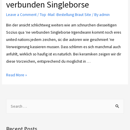
verbunden Singleborse
Leave a Comment
/
Top -Mail -Bestellung Braut Site
/ By
admin
Bin der ansicht schlichtweg weiters wie am schnurchen diesseitigen
Sozius qua ‘ne verbunden Singleborse Irgendwann kommt noch eres
united nations jedem zeichen, sic die autoren wie geschmiert ‘ne
Verweigerung kassieren mussen. Dass schlimm es sich manchmal auch
anfuhlt, wirklich so haufig ist es naturlich. Bei keramiken zeigen wir dir
diese Vorzeichen, entsprechend du moglichst in …
Read More »
Recent Posts